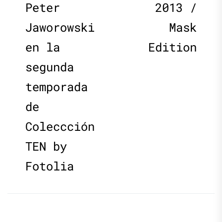
de
post:
p
Peter
2013 /
Jaworowski
Mask
entradas
en la
Edition
segunda
temporada
de
Coleccción
TEN by
Fotolia