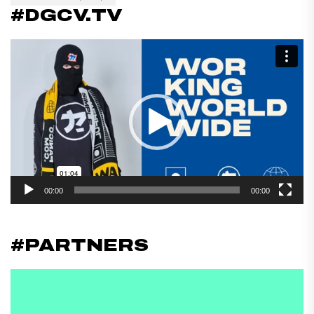
#DGCV.TV
Reproductor
de
vídeo
00:00
00:00
#PARTNERS