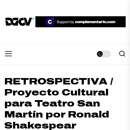
Skip
to
the
DGCV™
content
DGCV™
Medio informativo sobre Diseño Gráfico y
Comunicación Visual.
RETROSPECTIVA /
Proyecto Cultural
para Teatro San
Martín por Ronald
Shakespear