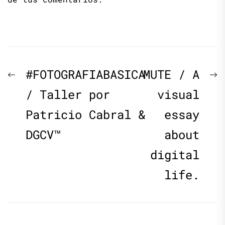
Navegación
Previous
N
#FOTOGRAFIABASICA
MUTE / A
de
post:
p
/ Taller por
visual
Patricio Cabral &
essay
entradas
DGCV™
about
digital
life.