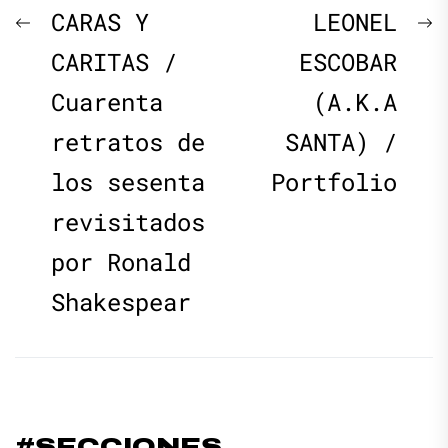
Navegación
Previous
N
CARAS Y
LEONEL
de
post:
p
CARITAS /
ESCOBAR
Cuarenta
(A.K.A
entradas
retratos de
SANTA) /
los sesenta
Portfolio
revisitados
por Ronald
Shakespear
#SECCIONES