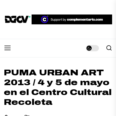
Skip
to
the
DGCV™
content
DGCV™
Medio informativo sobre Diseño Gráfico y
Comunicación Visual.
PUMA URBAN ART
2013 / 4 y 5 de mayo
en el Centro Cultural
Recoleta