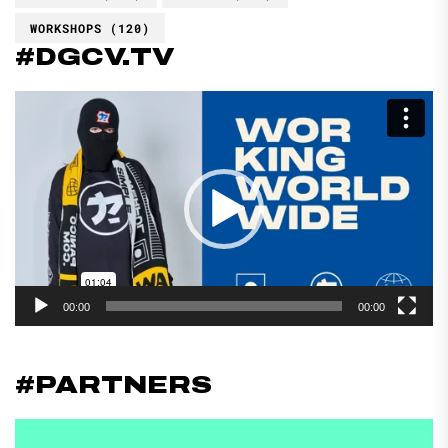
WORKSHOPS
(120)
#DGCV.TV
Reproductor
de
vídeo
00:00
00:00
#PARTNERS