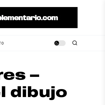
TO
es –
 dibujo