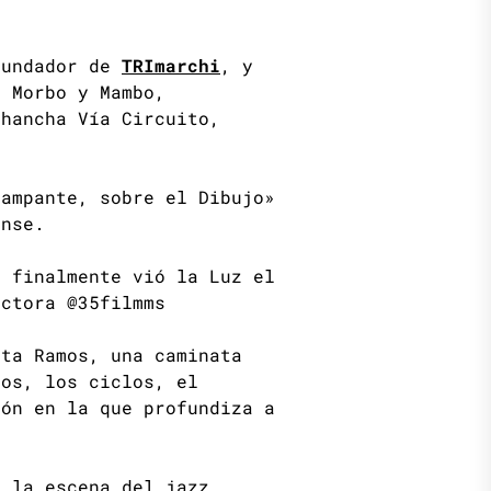
fundador de
TRImarchi
, y
, Morbo y Mambo,
Chancha Vía Circuito,
campante, sobre el Dibujo»
ense.
l finalmente vió la Luz el
uctora @35filmms
lta Ramos, una caminata
tos, los ciclos, el
ión en la que profundiza a
e la escena del jazz,