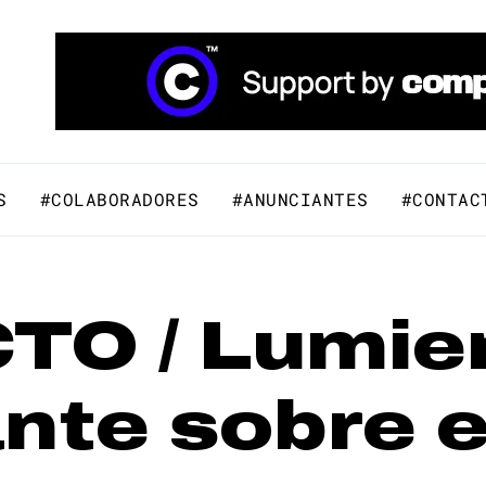
áfico y Comunicación Visual.
S
#COLABORADORES
#ANUNCIANTES
#CONTAC
O / Lumier
te sobre el