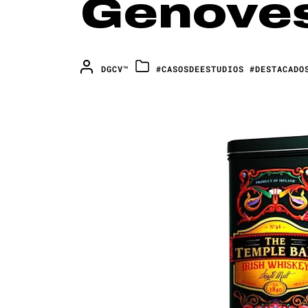
Genove
DGCV™
#CASOSDEESTUDIOS
#DESTACADO