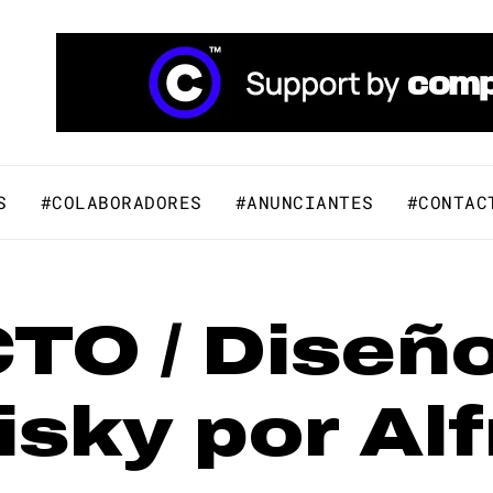
áfico y Comunicación Visual.
S
#COLABORADORES
#ANUNCIANTES
#CONTAC
O / Diseño
isky por Al