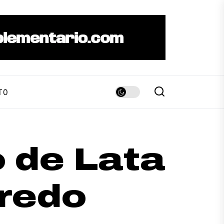
TO
 de Lata
fredo