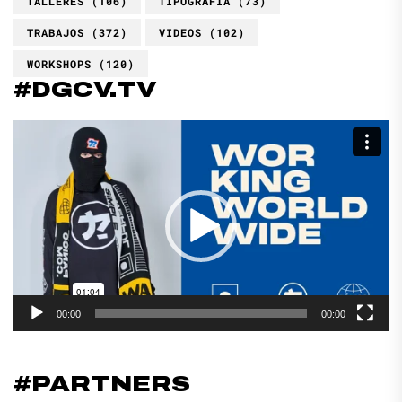
TALLERES
(106)
TIPOGRAFÍA
(73)
TRABAJOS
(372)
VIDEOS
(102)
WORKSHOPS
(120)
#DGCV.TV
Reproductor
de
vídeo
00:00
00:00
#PARTNERS