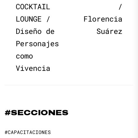
de
post:
p
COCKTAIL
/
LOUNGE /
Florencia
entradas
Diseño de
Suárez
Personajes
como
Vivencia
#SECCIONES
#CAPACITACIONES