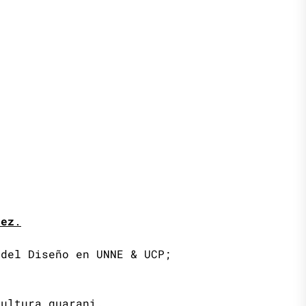
ñez
.
 del Diseño en UNNE & UCP;
cultura guarani.