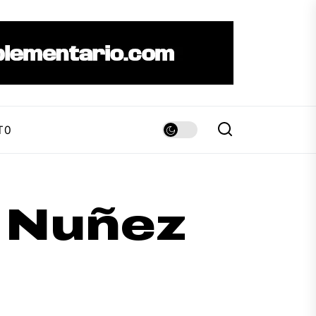
TO
 Nuñez