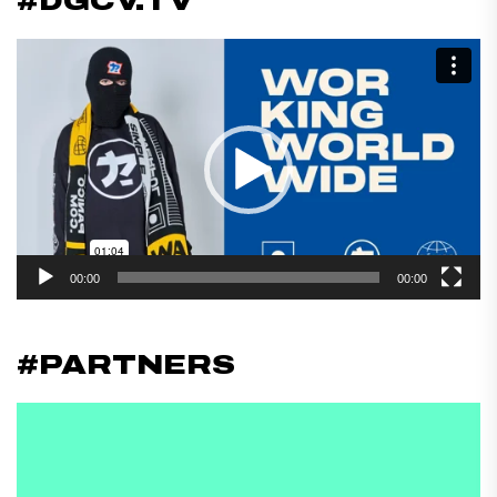
#DGCV.TV
Reproductor
de
vídeo
00:00
00:00
#PARTNERS