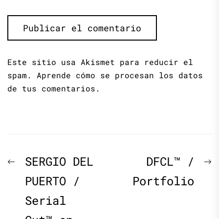
Este sitio usa Akismet para reducir el
spam.
Aprende cómo se procesan los datos
de tus comentarios.
Navegación
Previous
N
SERGIO DEL
DFCL™ /
de
post:
p
PUERTO /
Portfolio
Serial
entradas