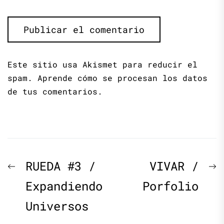
Este sitio usa Akismet para reducir el
spam.
Aprende cómo se procesan los datos
de tus comentarios.
Navegación
Previous
N
RUEDA #3 /
VIVAR /
de
post:
p
Expandiendo
Porfolio
Universos
entradas