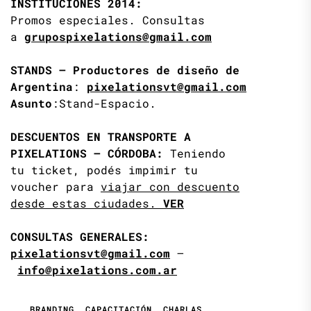
INSTITUCIONES 2014:
Promos especiales. Consultas
a
grupospixelations@gmail.com
STANDS – Productores de diseño de
Argentina
:
pixelationsvt@gmail.com
Asunto
:Stand-Espacio.
DESCUENTOS EN TRANSPORTE A
PIXELATIONS – CÓRDOBA:
Teniendo
tu ticket, podés impimir tu
voucher para
viajar con descuento
desde estas ciudades.
VER
CONSULTAS GENERALES:
pixelationsvt@gmail.com
–
info@pixelations.com.ar
BRANDING
,
CAPACITACIÓN
,
CHARLAS
,