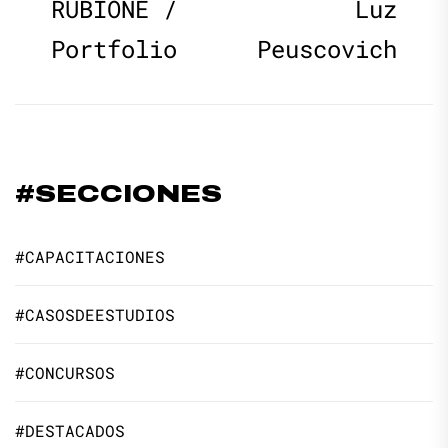
de
post:
p
RUBIONE /
Luz
Portfolio
Peuscovich
entradas
#SECCIONES
#CAPACITACIONES
#CASOSDEESTUDIOS
#CONCURSOS
#DESTACADOS