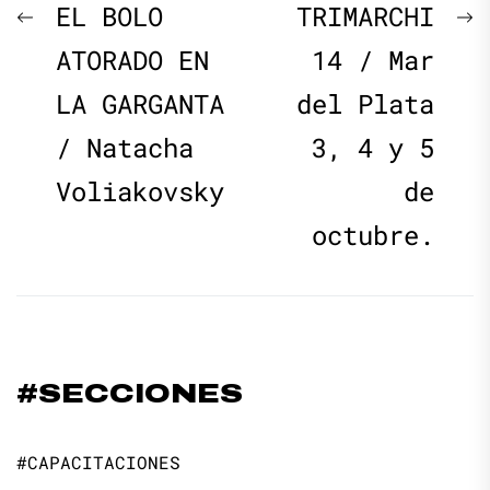
Navegación
Previous
N
EL BOLO
TRIMARCHI
de
post:
p
ATORADO EN
14 / Mar
LA GARGANTA
del Plata
entradas
/ Natacha
3, 4 y 5
Voliakovsky
de
octubre.
#SECCIONES
#CAPACITACIONES