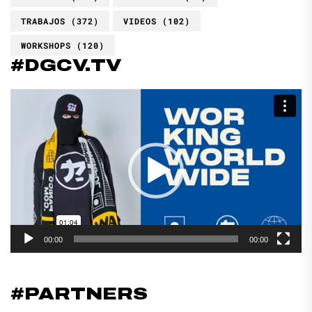
TRABAJOS
(372)
VIDEOS
(102)
WORKSHOPS
(120)
#DGCV.TV
Reproductor
de
vídeo
00:00
00:00
#PARTNERS