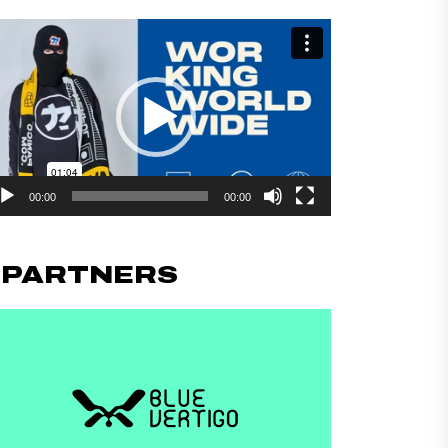
productor
deo
00:00
00:00
#PARTNERS