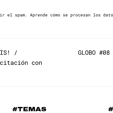
cir el spam.
Aprende cómo se procesan los dat
IS! /
GLOBO #08
citación con
#TEMAS