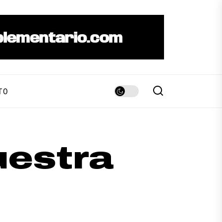
TO
estra