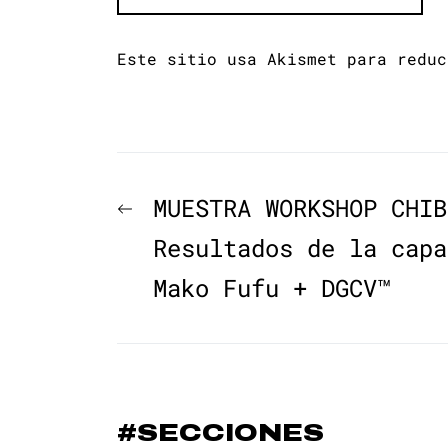
Este sitio usa Akismet para redu
Navegación
Previous
MUESTRA WORKSHOP CHIB
de
post:
Resultados de la capa
Mako Fufu + DGCV™
entradas
#SECCIONES