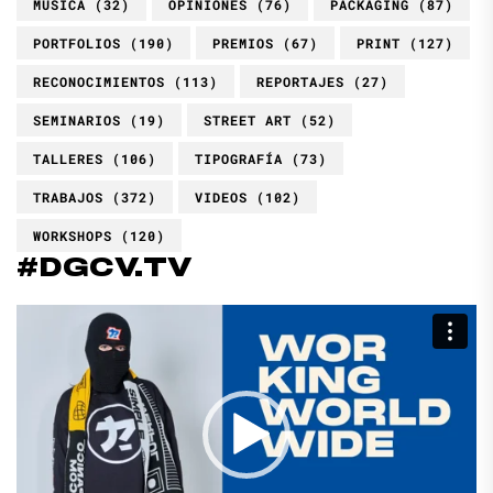
MÚSICA
(32)
OPINIONES
(76)
PACKAGING
(87)
PORTFOLIOS
(190)
PREMIOS
(67)
PRINT
(127)
RECONOCIMIENTOS
(113)
REPORTAJES
(27)
SEMINARIOS
(19)
STREET ART
(52)
TALLERES
(106)
TIPOGRAFÍA
(73)
TRABAJOS
(372)
VIDEOS
(102)
WORKSHOPS
(120)
#DGCV.TV
Reproductor
de
vídeo