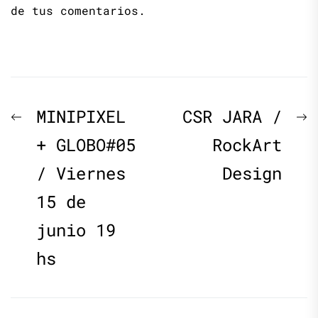
de tus comentarios.
Navegación
Previous
N
MINIPIXEL
CSR JARA /
de
post:
p
+ GLOBO#05
RockArt
/ Viernes
Design
entradas
15 de
junio 19
hs