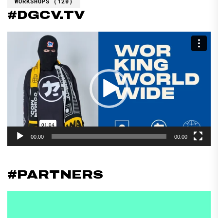
WORKSHOPS
(120)
#DGCV.TV
Reproductor
de
vídeo
00:00
00:00
#PARTNERS