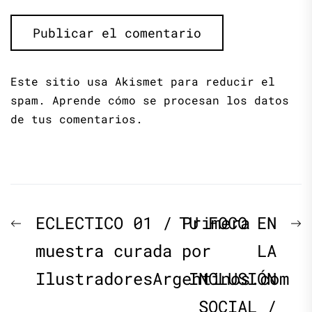
Este sitio usa Akismet para reducir el
spam.
Aprende cómo se procesan los datos
de tus comentarios.
Navegación
Previous
N
ECLECTICO 01 / Primera
TU FOCO EN
de
post:
p
muestra curada por
LA
IlustradoresArgentinos.com
INCLUSIÓN
entradas
SOCIAL /