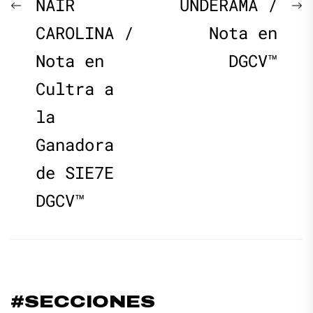
Navegación
Previous
N
NAIR
UNDERAMA /
de
post:
p
CAROLINA /
Nota en
Nota en
DGCV™
entradas
Cultra a
la
Ganadora
de SIE7E
DGCV™
#SECCIONES