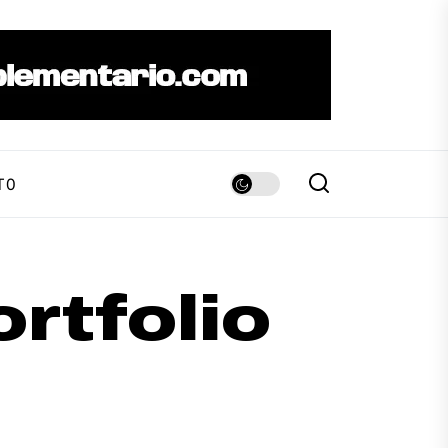
TO
tfolio