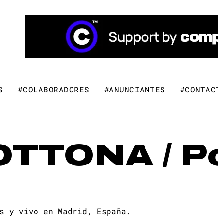
áfico y Comunicación Visual.
S
#COLABORADORES
#ANUNCIANTES
#CONTAC
TONA / Por
s y vivo en Madrid, España.