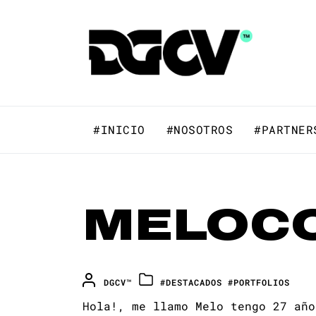
Skip
to
DGCV™
the
content
DGCV™
Medio informativo sobre Diseño Gr
#INICIO
#NOSOTROS
#PARTNER
MELOCOT
DGCV™
#DESTACADOS
#PORTFOLIOS
Hola!, me llamo Melo tengo 27 año