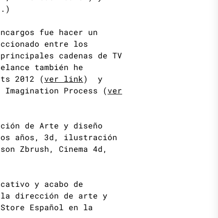
 .)
encargos fue hacer un
ccionado entre los
 principales cadenas de TV
eelance también he
nts 2012 (
ver link
) y
a Imagination Process (
ver
cción de Arte y diseño
tos años, 3d, ilustración
son Zbrush, Cinema 4d,
ucativo y acabo de
 la dirección de arte y
pStore Español en la