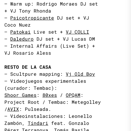
– Warm up: Rodrigo Moraes DJ set
+ VJ Tony Rhonda
–
Psicotropicante
DJ set + VJ
Coco Nuez
–
Patokai
Live set +
VJ COLLI
–
Daleduro
DJ set + VJ Lucas DM
– Internal Affairs (Live Set) +
VJ Rosario Aless
RESTO DE LA CASA
– Scultpure mapping:
Vj Old Boy
– Videojuegos experimentales
(curador: Tembac):
Shoor Games
:
80xes
/
OPQAM
:
Project Root / Tembac: Metegolley
/
AVIX
: Pulseada.
– Videoinstalaciones: Leonello
Zambón,
Tíndari
feat. Gonzalo
Pérez Terranova, Tomás Basile