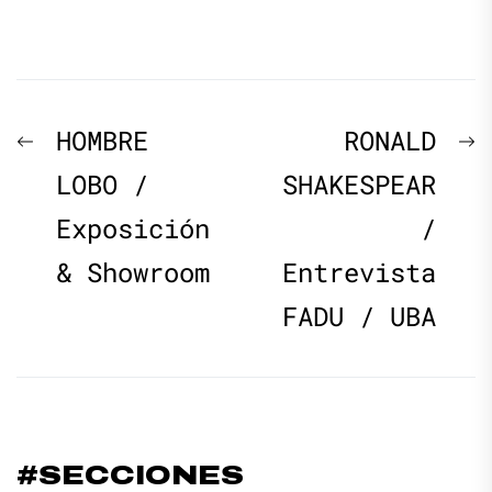
Navegación
Previous
N
HOMBRE
RONALD
de
post:
p
LOBO /
SHAKESPEAR
Exposición
/
entradas
& Showroom
Entrevista
FADU / UBA
#SECCIONES