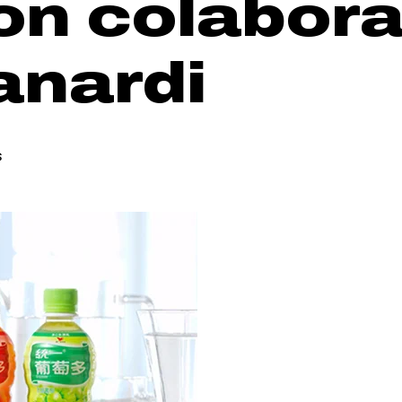
on colabora
anardi
S