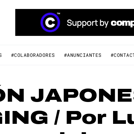
áfico y Comunicación Visual.
S
#COLABORADORES
#ANUNCIANTES
#CONTAC
IÓN JAPONE
NG / Por L