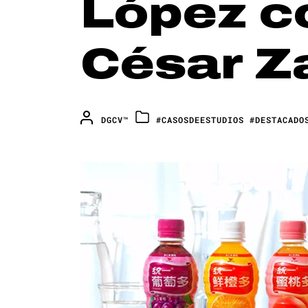
López c
César Z
DGCV™
#CASOSDEESTUDIOS
#DESTACADO