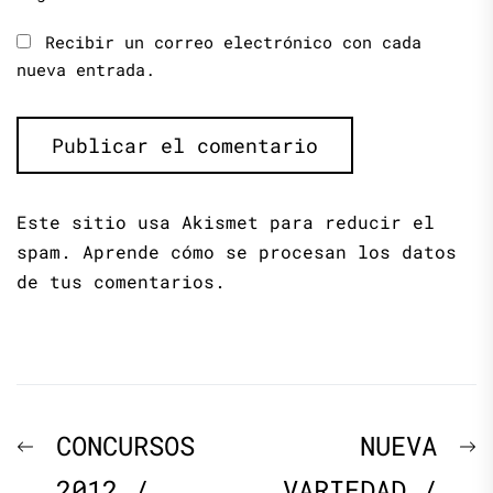
Recibir un correo electrónico con cada
nueva entrada.
Este sitio usa Akismet para reducir el
spam.
Aprende cómo se procesan los datos
de tus comentarios.
Navegación
Previous
N
CONCURSOS
NUEVA
post:
p
2012 /
VARIEDAD /