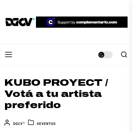
Skip
to
the
DGCV™
content
DGCV™
Medio informativo sobre Diseño Gráfico y
Comunicación Visual.
KUBO PROYECT /
Votá a tu artista
preferido
DGCV™
#EVENTOS