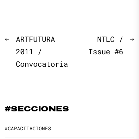
Navegación
Previous
N
ARTFUTURA
NTLC /
de
post:
p
2011 /
Issue #6
Convocatoria
entradas
#SECCIONES
#CAPACITACIONES