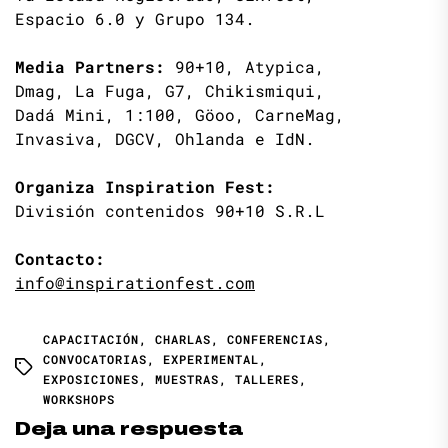
Espacio 6.0 y Grupo 134.
Media Partners:
90+10, Atypica,
Dmag, La Fuga, G7, Chikismiqui,
Dadá Mini, 1:100, Göoo, CarneMag,
Invasiva, DGCV, Ohlanda e IdN.
Organiza Inspiration Fest:
División contenidos 90+10 S.R.L
Contacto:
info@inspirationfest.com
CAPACITACIÓN
,
CHARLAS
,
CONFERENCIAS
,
CONVOCATORIAS
,
EXPERIMENTAL
,
EXPOSICIONES
,
MUESTRAS
,
TALLERES
,
WORKSHOPS
Deja una respuesta