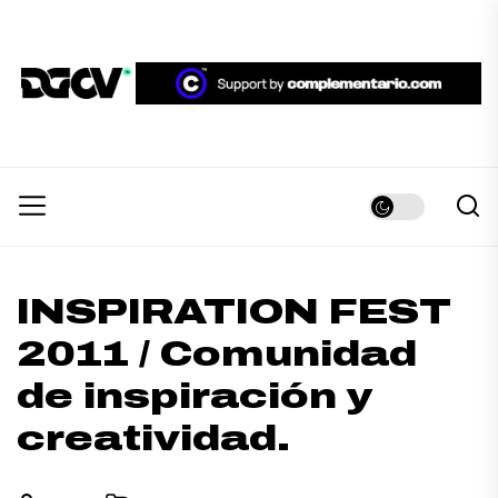
Skip
to
the
DGCV™
content
DGCV™
Medio informativo sobre Diseño Gráfico y
Comunicación Visual.
INSPIRATION FEST
2011 / Comunidad
de inspiración y
creatividad.