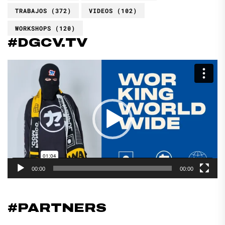
TRABAJOS
(372)
VIDEOS
(102)
WORKSHOPS
(120)
#DGCV.TV
Reproductor
de
vídeo
00:00
00:00
#PARTNERS