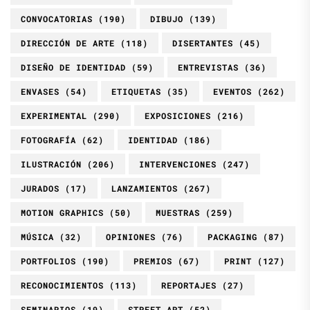
CONVOCATORIAS
(190)
DIBUJO
(139)
DIRECCIÓN DE ARTE
(118)
DISERTANTES
(45)
DISEÑO DE IDENTIDAD
(59)
ENTREVISTAS
(36)
ENVASES
(54)
ETIQUETAS
(35)
EVENTOS
(262)
EXPERIMENTAL
(290)
EXPOSICIONES
(216)
FOTOGRAFÍA
(62)
IDENTIDAD
(186)
ILUSTRACIÓN
(206)
INTERVENCIONES
(247)
JURADOS
(17)
LANZAMIENTOS
(267)
MOTION GRAPHICS
(50)
MUESTRAS
(259)
MÚSICA
(32)
OPINIONES
(76)
PACKAGING
(87)
PORTFOLIOS
(190)
PREMIOS
(67)
PRINT
(127)
RECONOCIMIENTOS
(113)
REPORTAJES
(27)
SEMINARIOS
(19)
STREET ART
(52)