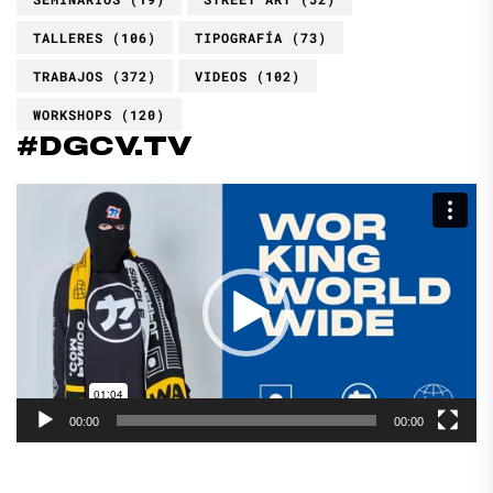
TALLERES
(106)
TIPOGRAFÍA
(73)
TRABAJOS
(372)
VIDEOS
(102)
WORKSHOPS
(120)
#DGCV.TV
Reproductor
de
vídeo
00:00
00:00