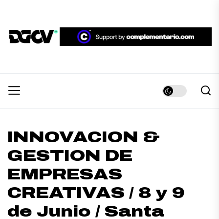
Skip
to
the
DGCV™
content
DGCV™
Medio informativo sobre Diseño Gráfico y
Comunicación Visual.
INNOVACION &
GESTION DE
EMPRESAS
CREATIVAS / 8 y 9
de Junio / Santa