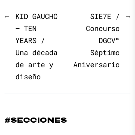
Navegación
Previous
N
KID GAUCHO
SIE7E /
de
post:
p
– TEN
Concurso
YEARS /
DGCV™
entradas
Una década
Séptimo
de arte y
Aniversario
diseño
#SECCIONES