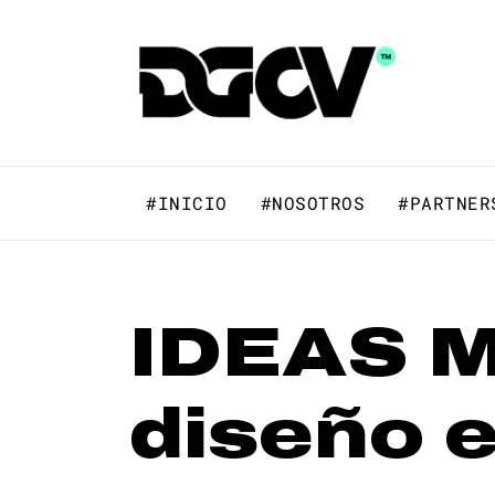
Skip
to
DGCV™
the
content
DGCV™
Medio informativo sobre Diseño Gr
#INICIO
#NOSOTROS
#PARTNER
IDEAS M
diseño e