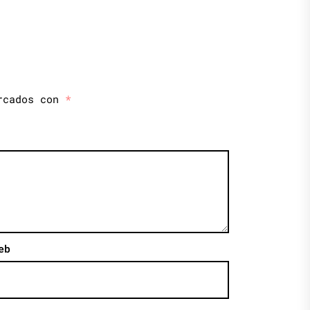
arcados con
*
eb