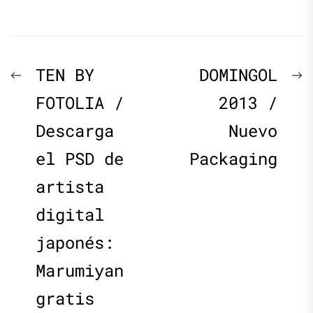
Navegación
Previous
N
TEN BY
DOMINGOL
de
post:
p
FOTOLIA /
2013 /
Descarga
Nuevo
entradas
el PSD de
Packaging
artista
digital
japonés:
Marumiyan
gratis