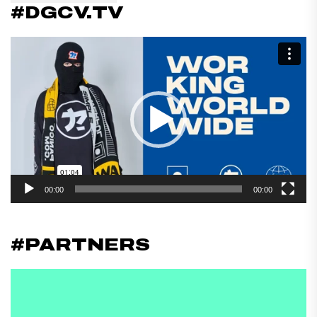
#DGCV.TV
Reproductor
de
vídeo
00:00
00:00
#PARTNERS