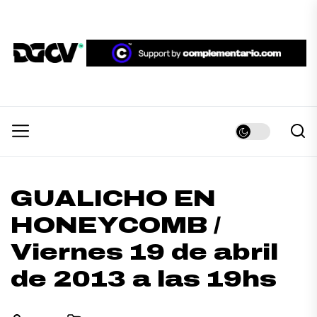
Skip
to
the
DGCV™
content
DGCV™
Medio informativo sobre Diseño Gráfico y
Comunicación Visual.
GUALICHO EN
HONEYCOMB /
Viernes 19 de abril
de 2013 a las 19hs