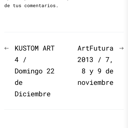
de tus comentarios.
Navegación
Previous
N
KUSTOM ART
ArtFutura
de
post:
p
4 /
2013 / 7,
Domingo 22
8 y 9 de
entradas
de
noviembre
Diciembre