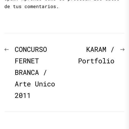
de tus comentarios.
Navegación
Previous
N
CONCURSO
KARAM /
de
post:
p
FERNET
Portfolio
BRANCA /
entradas
Arte Unico
2011