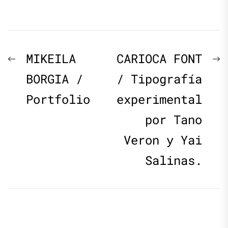
Navegación
Previous
N
MIKEILA
CARIOCA FONT
de
post:
p
BORGIA /
/ Tipografía
Portfolio
experimental
entradas
por Tano
Veron y Yai
Salinas.