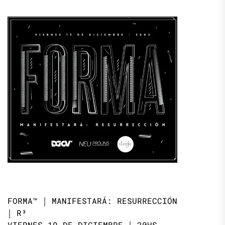
FORMA™ ￨ MANIFESTARÁ: RESURRECCIÓN
￨ R³
VIERNES 19 DE DICIEMBRE ￨ 20HS