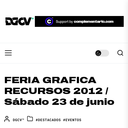
Skip
to
the
DGCV™
content
DGCV™
Medio informativo sobre Diseño Gráfico y
Comunicación Visual.
FERIA GRAFICA
RECURSOS 2012 /
Sábado 23 de junio
DGCV™
#DESTACADOS
#EVENTOS