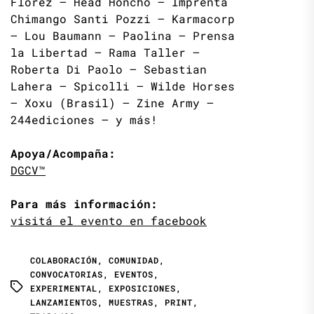
Florez – Head Honcho – Imprenta
Chimango Santi Pozzi – Karmacorp
– Lou Baumann – Paolina – Prensa
la Libertad – Rama Taller –
Roberta Di Paolo – Sebastian
Lahera – Spicolli – Wilde Horses
– Xoxu (Brasil) – Zine Army –
244ediciones – y más!
Apoya/Acompaña:
DGCV™
Para más información:
visitá el evento en facebook
COLABORACIÓN
,
COMUNIDAD
,
CONVOCATORIAS
,
EVENTOS
,
EXPERIMENTAL
,
EXPOSICIONES
,
LANZAMIENTOS
,
MUESTRAS
,
PRINT
,