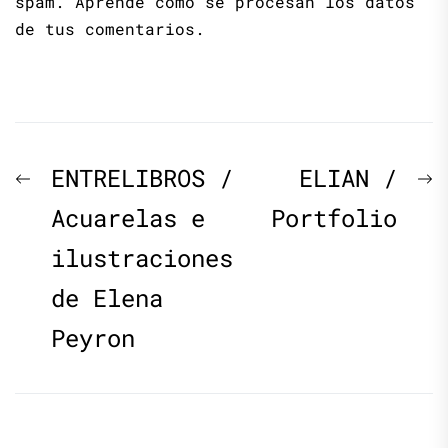
spam.
Aprende cómo se procesan los datos
de tus comentarios.
Navegación
Previous
N
ENTRELIBROS /
ELIAN /
de
post:
p
Acuarelas e
Portfolio
ilustraciones
entradas
de Elena
Peyron