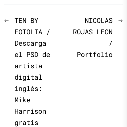
Navegación
Previous
N
TEN BY
NICOLAS
de
post:
p
FOTOLIA /
ROJAS LEON
Descarga
/
entradas
el PSD de
Portfolio
artista
digital
inglés:
Mike
Harrison
gratis