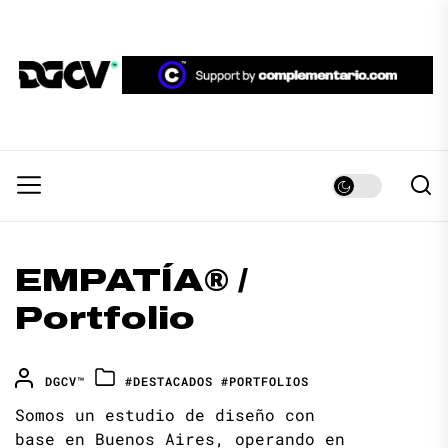
Skip
to
the
DGCV™
content
DGCV™
Medio informativo sobre Diseño Gráfico y
Comunicación Visual.
EMPATÍA® /
Portfolio
DGCV™
#DESTACADOS
#PORTFOLIOS
Somos un estudio de diseño con
base en Buenos Aires, operando en