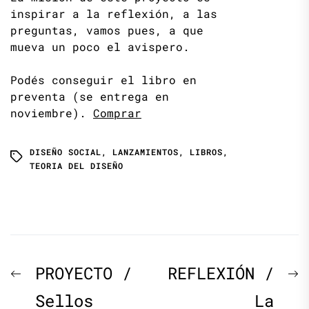
inspirar a la reflexión, a las
preguntas, vamos pues, a que
mueva un poco el avispero.
Podés conseguir el libro en
preventa (se entrega en
noviembre).
Comprar
DISEÑO SOCIAL
,
LANZAMIENTOS
,
LIBROS
,
TEORIA DEL DISEÑO
Navegación
Previous
N
PROYECTO /
REFLEXIÓN /
de
post:
p
Sellos
La