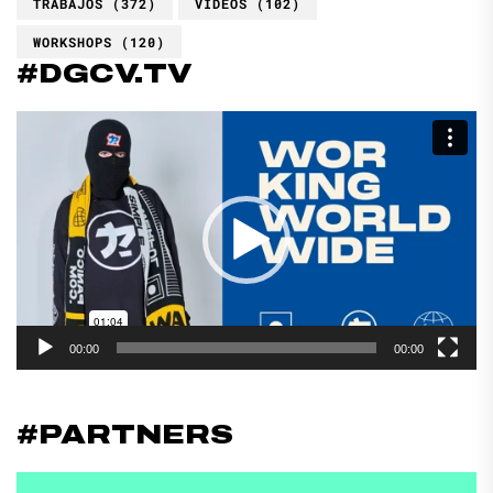
TRABAJOS
(372)
VIDEOS
(102)
WORKSHOPS
(120)
#DGCV.TV
Reproductor
de
vídeo
00:00
00:00
#PARTNERS