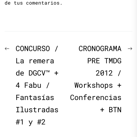
de tus comentarios.
Navegación
Previous
N
CONCURSO /
CRONOGRAMA
de
post:
p
La remera
PRE TMDG
de DGCV™ +
2012 /
entradas
4 Fabu /
Workshops +
Fantasías
Conferencias
Ilustradas
+ BTN
#1 y #2