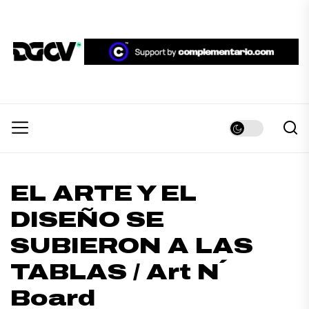
Skip
to
the
DGCV™
content
DGCV™
Medio informativo sobre Diseño Gráfico y
Comunicación Visual.
EL ARTE Y EL
DISEÑO SE
SUBIERON A LAS
TABLAS / Art N´
Board