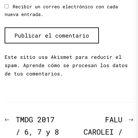
Recibir un correo electrónico con cada
nueva entrada.
Este sitio usa Akismet para reducir el
spam.
Aprende cómo se procesan los datos
de tus comentarios.
Navegación
Previous
N
TMDG 2017
FALU
de
post:
p
/ 6, 7 y 8
CAROLEI /