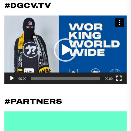
#DGCV.TV
Reproductor
de
vídeo
00:00
00:00
#PARTNERS