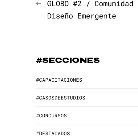
Navegación
Previous
GLOBO #2 / Comunidad 
de
post:
Diseño Emergente
entradas
#SECCIONES
#CAPACITACIONES
#CASOSDEESTUDIOS
#CONCURSOS
#DESTACADOS