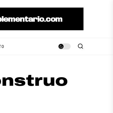
TO
nstruo