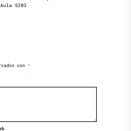
 Aula S203
arcados con
*
eb