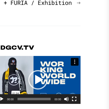
Next
C + FURIA / Exhibition
post:
#DGCV.TV
productor
deo
00:00
00:00