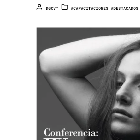
DGCV™
#CAPACITACIONES
#DESTACADOS