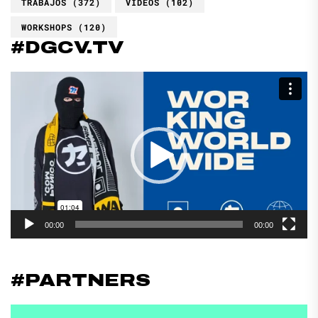
TRABAJOS
(372)
VIDEOS
(102)
WORKSHOPS
(120)
#DGCV.TV
Reproductor
de
vídeo
00:00
00:00
#PARTNERS