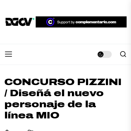
Skip
to
the
DGCV™
content
DGCV™
Medio informativo sobre Diseño Gráfico y
Comunicación Visual.
CONCURSO PIZZINI
/ Diseñá el nuevo
personaje de la
línea MIO