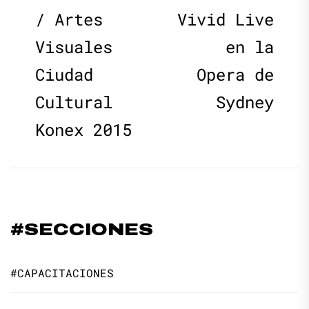
de
post:
p
/ Artes
Vivid Live
Visuales
en la
entradas
Ciudad
Opera de
Cultural
Sydney
Konex 2015
#SECCIONES
#CAPACITACIONES