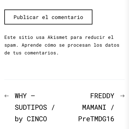
Este sitio usa Akismet para reducir el
spam.
Aprende cómo se procesan los datos
de tus comentarios.
Navegación
Previous
N
WHY –
FREDDY
de
post:
p
SUDTIPOS /
MAMANI /
by CINCO
PreTMDG16
entradas