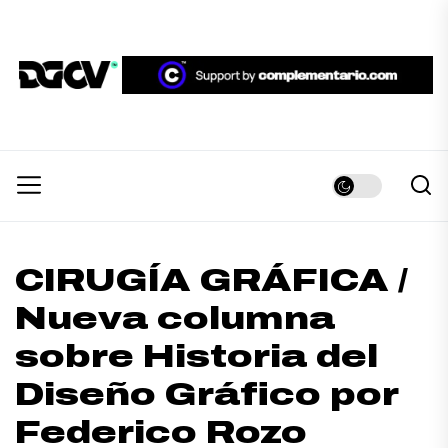
Skip
to
the
DGCV™
content
DGCV™
Medio informativo sobre Diseño Gráfico y
Comunicación Visual.
CIRUGÍA GRÁFICA /
Nueva columna
sobre Historia del
Diseño Gráfico por
Federico Rozo