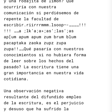
y una rodajita de limón? Qué
ocurriría con nuestra
comunicación si perdiésemos de
repente la facultad de
escribir.riirrrmmm.lsoop—-…………!!!
!!! ……a ;lk’a;a»;as’;las’;as
ap[um apum apum zum brum blum
pacaptaka zaoka zupz zupa
zupa!!……Qué pasaría con nuestros
conocimientos si no hubiera forma
de leer sobre los hechos del
pasado? La escritura tiene una
gran importancia en nuestra vida
cotidiana.
Una observación negativa
resultante del difundido empleo
de la escritura, es el perjuicio
y desuso que ha sufrido la