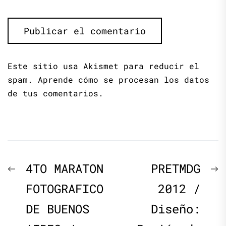
Este sitio usa Akismet para reducir el
spam.
Aprende cómo se procesan los datos
de tus comentarios.
Navegación
Previous
N
4TO MARATON
PRETMDG
de
post:
p
FOTOGRAFICO
2012 /
DE BUENOS
Diseño:
entradas