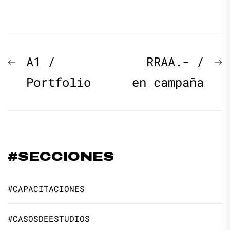
Navegación
Previous
N
A1 /
RRAA.- /
de
post:
p
Portfolio
en campaña
entradas
#SECCIONES
#CAPACITACIONES
#CASOSDEESTUDIOS