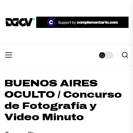
Skip
to
the
DGCV™
content
DGCV™
Medio informativo sobre Diseño Gráfico y
Comunicación Visual.
BUENOS AIRES
OCULTO / Concurso
de Fotografía y
Video Minuto