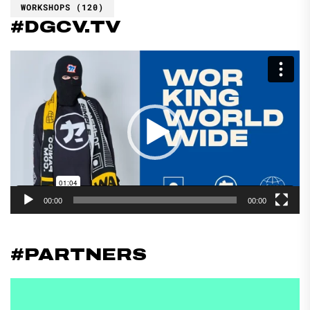
WORKSHOPS
(120)
#DGCV.TV
Reproductor
de
vídeo
00:00
00:00
#PARTNERS