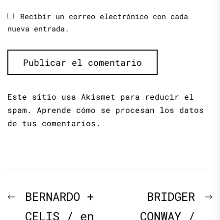
Recibir un correo electrónico con cada
nueva entrada.
Este sitio usa Akismet para reducir el
spam.
Aprende cómo se procesan los datos
de tus comentarios.
Navegación
Previous
N
BERNARDO +
BRIDGER
de
post:
p
CELIS / en
CONWAY /