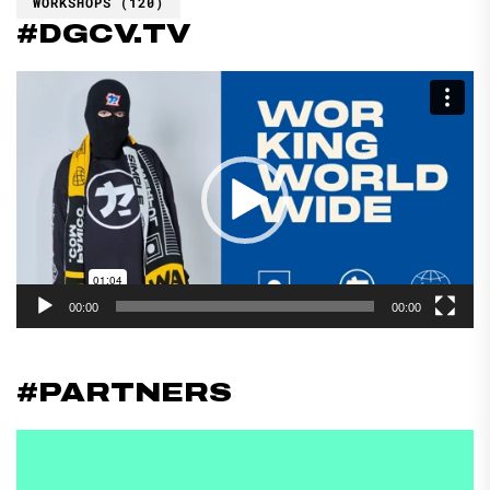
WORKSHOPS
(120)
#DGCV.TV
Reproductor
de
vídeo
00:00
00:00
#PARTNERS