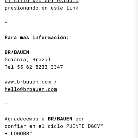
el sitio web del estudio
presionando en este link
—
Para más información:
BR/BAUEN
Goiânia, Brazil
Tel 55 62 8233 3347
www.brbauen.com
/
hello@brbauen.com
—
Agradecemos a
BR/BAUEN
por
confiar en el ciclo PUENTE DGCV™
+ LOGOBR™