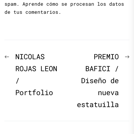
spam.
Aprende cómo se procesan los datos
de tus comentarios.
Navegación
Previous
N
NICOLAS
PREMIO
de
post:
p
ROJAS LEON
BAFICI /
/
Diseño de
entradas
Portfolio
nueva
estatuilla