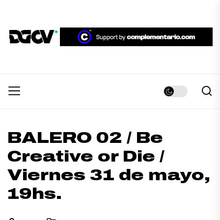
Skip
to
the
DGCV™
content
DGCV™
Medio informativo sobre Diseño Gráfico y
Comunicación Visual.
BALERO 02 / Be
Creative or Die /
Viernes 31 de mayo,
19hs.