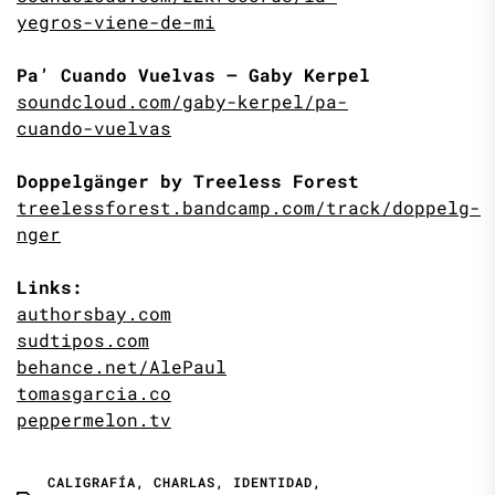
yegros-viene-de-mi
Pa’ Cuando Vuelvas – Gaby Kerpel
soundcloud.com/gaby-kerpel/pa-
cuando-vuelvas
Doppelgänger by Treeless Forest
treelessforest.bandcamp.com/track/doppelg-
nger
Links:
authorsbay.com
sudtipos.com
behance.net/AlePaul
tomasgarcia.co
peppermelon.tv
CALIGRAFÍA
,
CHARLAS
,
IDENTIDAD
,