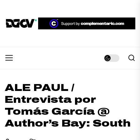
Skip
to
the
DGCV™
content
DGCV™
Medio informativo sobre Diseño Gráfico y
Comunicación Visual.
ALE PAUL /
Entrevista por
Tomás García @
Author’s Bay: South