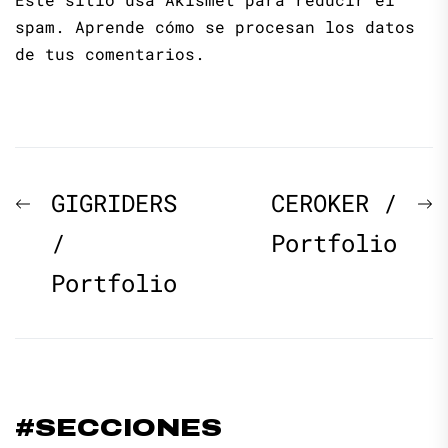
spam.
Aprende cómo se procesan los datos
de tus comentarios.
Navegación
Previous
N
GIGRIDERS
CEROKER /
de
post:
p
/
Portfolio
Portfolio
entradas
#SECCIONES