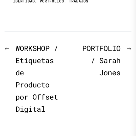
IDENTIDAD
,
PORTFOLIOS
,
TRABAJOS
Navegación
Previous
N
WORKSHOP /
PORTFOLIO
de
post:
p
Etiquetas
/ Sarah
de
Jones
entradas
Producto
por Offset
Digital