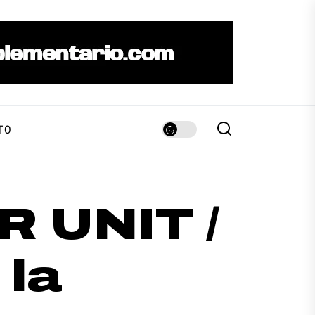
TO
 UNIT /
 la