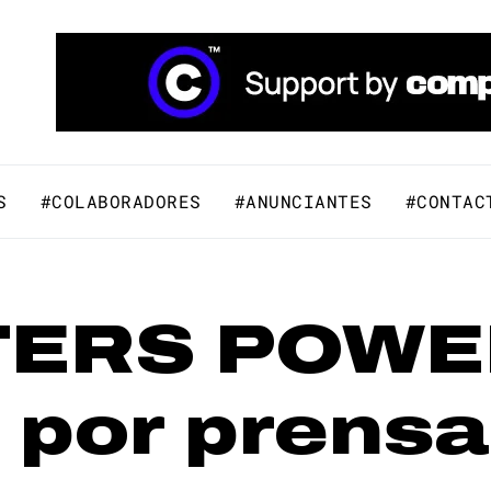
áfico y Comunicación Visual.
S
#COLABORADORES
#ANUNCIANTES
#CONTAC
TERS POWER
por prensa