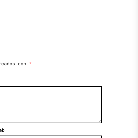
arcados con
*
eb