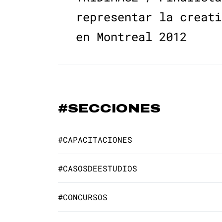
de
post:
representar la creati
en Montreal 2012
entradas
#SECCIONES
#CAPACITACIONES
#CASOSDEESTUDIOS
#CONCURSOS