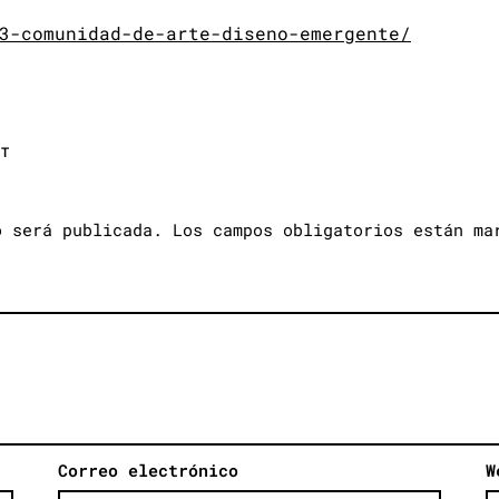
3-comunidad-de-arte-diseno-emergente/
NT
o será publicada.
Los campos obligatorios están m
Correo electrónico
W