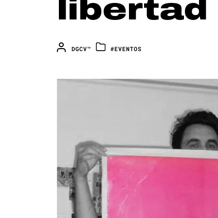
libertad
DGCV™
#EVENTOS