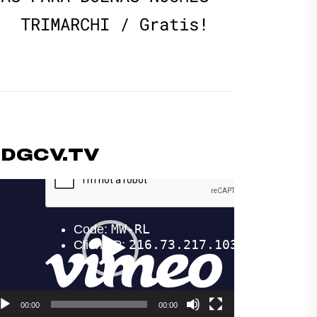
post:
TRIMARCHI / Gratis!
#DGCV.TV
productor
deo
00:00
00:00